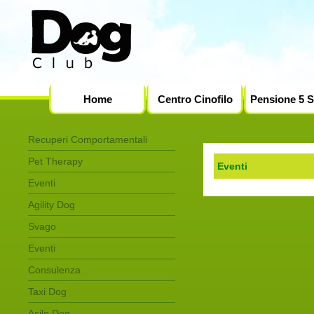
Home
Centro Cinofilo
Pensione 5 S
Contatti
Recuperi Comportamentali
Pet Therapy
Eventi
Eventi
Agility Dog
Svago
Eventi
Consulenza
Taxi Dog
Asilo Dog